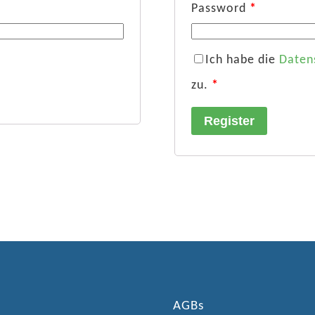
Password
*
Ich habe die
Daten
zu.
*
Register
AGBs