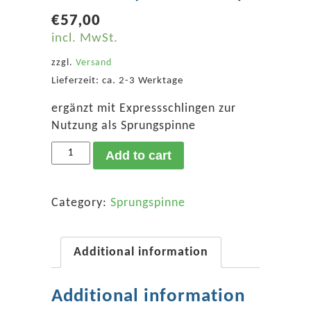
€
57,00
incl. MwSt.
zzgl.
Versand
Lieferzeit: ca. 2-3 Werktage
ergänzt mit Expressschlingen zur
Nutzung als Sprungspinne
Klettergurt
Add to cart
Alpine
Light
Vario
Category:
Sprungspinne
(Edelrid)
quantity
Additional information
Additional information