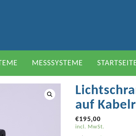
TEME
MESSSYSTEME
STARTSEIT
EN
Lichtschr
auf Kabelr
€
195,00
incl. MwSt.