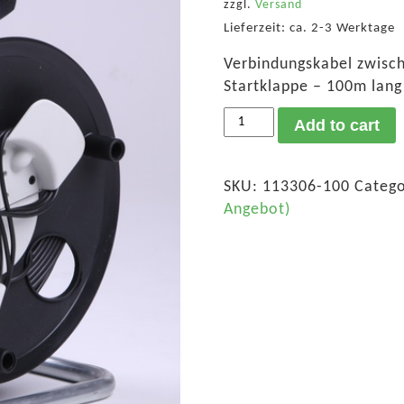
zzgl.
Versand
Lieferzeit: ca. 2-3 Werktage
Verbindungskabel zwisc
Startklappe – 100m lang 
Lichtschrankenkabel
Add to cart
100m
auf
Kabelrolle
SKU:
113306-100
Categ
quantity
Angebot)